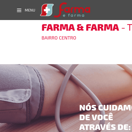
MENU
FARMA & FARMA
- 
BAIRRO CENTRO
NÓS CUIDAM
DE VOCÊ
ATRAVÉS DE: