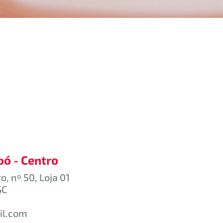
ó - Centro
, nº 50, Loja 01
SC
il.com