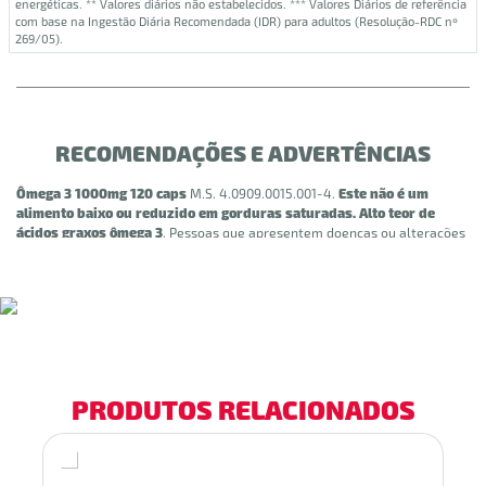
energéticas. ** Valores diários não estabelecidos. *** Valores Diários de referência
com base na Ingestão Diária Recomendada (IDR) para adultos (Resolução-RDC nº
269/05).
RECOMENDAÇÕES E ADVERTÊNCIAS
Ômega 3 1000mg 120 caps
M.S.
4.0909.0015.001-4.
Este não é um
alimento baixo ou reduzido em gorduras saturadas. Alto teor de
ácidos graxos ômega 3
.
Pessoas que apresentem doenças ou alterações
fisiológicas, mulheres grávidas ou amamentando (nutrizes) deverão
consultar o médico antes de usar o produto.
ALÉRGICOS: CONTÉM
DERIVADOS DE PEIXE. PODE CONTER DERIVADOS DE AMENDOIM E
SOJA.
NÃO CONTÉM GLÚTEN.
PRODUTOS RELACIONADOS