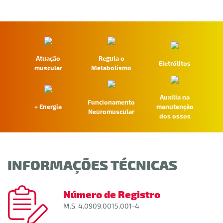
Atuação
Regula o
Eletrólitos
muscular
Metabolismo
Auxilia na
Funcionamento
+ Energia
manutenção
Neuromuscular
dos ossos
INFORMAÇÕES TÉCNICAS
Número de Registro
M.S. 4.0909.0015.001-4