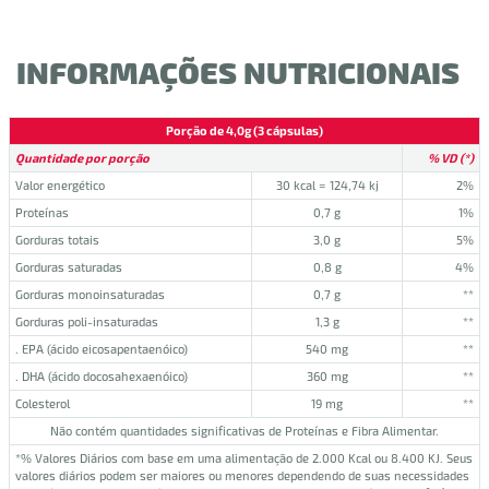
INFORMAÇÕES NUTRICIONAIS
Porção de 4,0g (3 cápsulas)
Quantidade por porção
% VD (*)
Valor energético
30 kcal = 124,74 kj
2%
Proteínas
0,7 g
1%
Gorduras totais
3,0 g
5%
Gorduras saturadas
0,8 g
4%
Gorduras monoinsaturadas
0,7 g
**
Gorduras poli-insaturadas
1,3 g
**
. EPA (ácido eicosapentaenóico)
540 mg
**
. DHA (ácido docosahexaenóico)
360 mg
**
Colesterol
19 mg
**
Não contém quantidades significativas de Proteínas e Fibra Alimentar.
*% Valores Diários com base em uma alimentação de 2.000 Kcal ou 8.400 KJ. Seus
valores diários podem ser maiores ou menores dependendo de suas necessidades