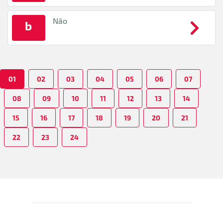
Não
b
01
02
03
04
05
06
07
08
09
10
11
12
13
14
15
16
17
18
19
20
21
22
23
24