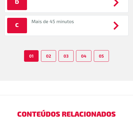
b
Mais de 45 minutos
c
01
02
03
04
05
CONTEÚDOS RELACIONADOS