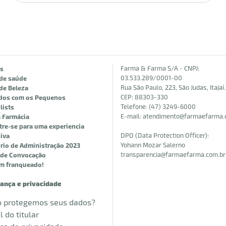
Farma & Farma S/A - CNPJ:
as
03.533.289/0001-00
 de saúde
Rua São Paulo, 223, São Judas, Itajaí.
de Beleza
CEP: 88303-330
dos com os Pequenos
Telefone: (47) 3249-6000
lists
E-mail:
atendimento@farmaefarma.
 Farmácia
re-se para uma experiencia
DPO (Data Protection Officer):
iva
Yohann Mozar Salerno
rio de Administração 2023
transparencia@farmaefarma.com.br
l de Convocação
um franqueado!
ança e privacidade
 protegemos seus dados?
l do titular