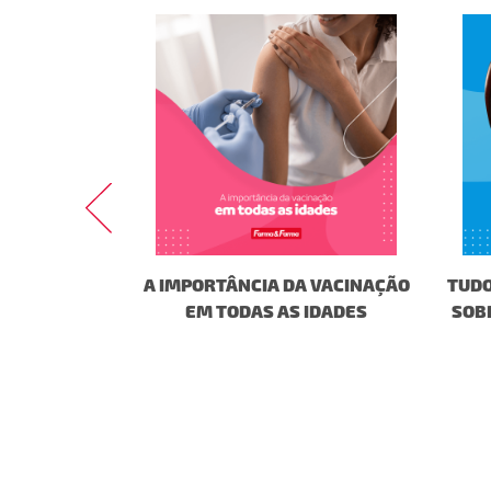
QUENTADOR
A IMPORTÂNCIA DA VACINAÇÃO
TUDO
RMÁCIAS?
EM TODAS AS IDADES
SOB
GORA!