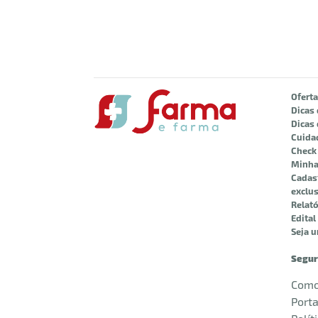
Ofert
Dicas
Dicas 
Cuida
Check 
Minha
Cadast
exclus
Relató
Edita
Seja 
Segur
Como
Porta